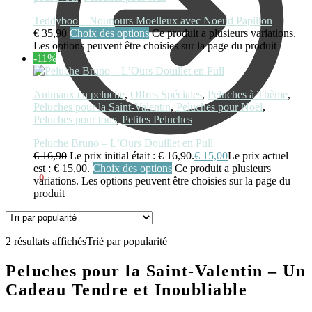
Teddyboo – Nounours Moelleux avec Noeud Papillon
€
35,90
Choix des options
Ce produit a plusieurs variations.
Les options peuvent être choisies sur la page du produit
-11%
Animaux en peluche
,
Offres Spéciales
,
Peluches à Thème
,
Peluches pour la Saint-Valentin
,
Peluches pour Noël
,
Peluches pour tous
,
Petites Peluches
Peluche Bruno – L’Ours Douillet en Pull
€
16,90
Le prix initial était : € 16,90.
€
15,00
Le prix actuel
est : € 15,00.
Choix des options
Ce produit a plusieurs
€
0,00
0
variations. Les options peuvent être choisies sur la page du
produit
2 résultats affichés
Trié par popularité
Peluches pour la Saint-Valentin – Un
Cadeau Tendre et Inoubliable