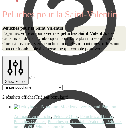
€
0,00
0
Peluches pour la Saint-Valentin
Peluches pour la Saint-Valentin
Exprimez votre amour avec nos
peluches Saint-Valentin
, des
cadeaux tendres et symboliques pour faire plaisir à votre moitié.
Ours câlins, cœurs en peluche et modèles romantiques, offrez une
douceur inoubliable à la personne qui compte pour vous.
Commande
Show Filters
2 résultats affichés
Trié par popularité
Animaux en peluche
,
Peluche Ours
,
Peluches à Thème
,
Peluches Géantes
,
Peluches pour la Saint-Valentin
,
Peluches
pour Noël
,
Peluches pour tous