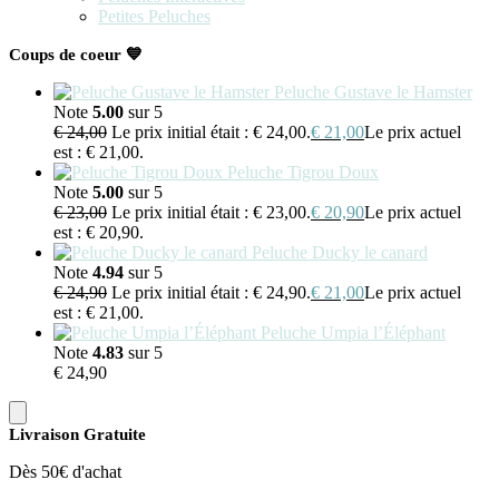
Petites Peluches
Coups de coeur 💙
Peluche Gustave le Hamster
Note
5.00
sur 5
€
24,00
Le prix initial était : € 24,00.
€
21,00
Le prix actuel
est : € 21,00.
Peluche Tigrou Doux
Note
5.00
sur 5
€
23,00
Le prix initial était : € 23,00.
€
20,90
Le prix actuel
est : € 20,90.
Peluche Ducky le canard
Note
4.94
sur 5
€
24,90
Le prix initial était : € 24,90.
€
21,00
Le prix actuel
est : € 21,00.
Peluche Umpia l’Éléphant
Note
4.83
sur 5
€
24,90
Livraison Gratuite
Dès 50€ d'achat