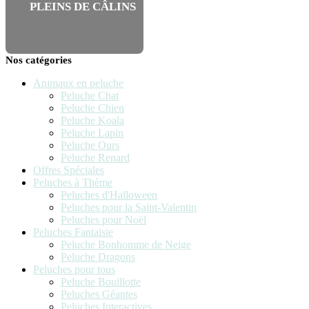
PLEINS DE CÂLINS
Nos catégories
Animaux en peluche
Peluche Chat
Peluche Chien
Peluche Koala
Peluche Lapin
Peluche Ours
Peluche Renard
Offres Spéciales
Peluches à Thème
Peluches d'Halloween
Peluches pour la Saint-Valentin
Peluches pour Noël
Peluches Fantaisie
Peluche Bonhomme de Neige
Peluche Dragons
Peluches pour tous
Peluche Bouillotte
Peluches Géantes
Peluches Interactives