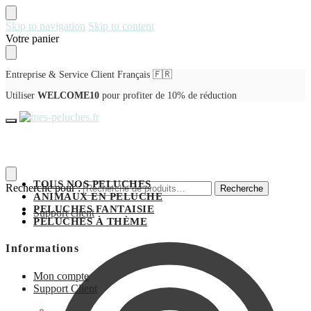
Skip to navigation
Skip to content
Votre panier
Entreprise & Service Client Français 🇫🇷
Utiliser
WELCOME10
pour profiter de 10% de réduction
TOUS NOS PELUCHES
Recherche pour :
Recherche
ANIMAUX EN PELUCHE
PELUCHES FANTAISIE
Support client
PELUCHES À THÈME
Informations
Mon compte
Support Client