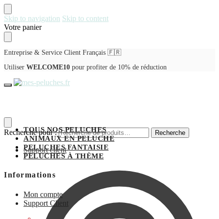
Skip to navigation
Skip to content
Votre panier
Entreprise & Service Client Français 🇫🇷
Utiliser
WELCOME10
pour profiter de 10% de réduction
TOUS NOS PELUCHES
Recherche pour :
Recherche
ANIMAUX EN PELUCHE
PELUCHES FANTAISIE
Support client
PELUCHES À THÈME
Informations
Mon compte
Support Client