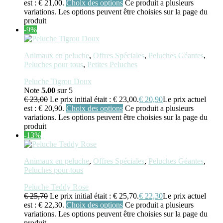
est : € 21,00.
Choix des options
Ce produit a plusieurs
variations. Les options peuvent être choisies sur la page du
produit
-9%
Animaux en peluche
,
Offres Spéciales
,
Peluches Géantes
,
Peluches pour tous
,
Petites Peluches
Peluche Tigrou Doux
Note
5.00
sur 5
€
23,00
Le prix initial était : € 23,00.
€
20,90
Le prix actuel
est : € 20,90.
Choix des options
Ce produit a plusieurs
variations. Les options peuvent être choisies sur la page du
produit
-13%
Animaux en peluche
,
Offres Spéciales
,
Peluches Géantes
,
Peluches pour tous
Peluche Teddy Rose
€
25,70
Le prix initial était : € 25,70.
€
22,30
Le prix actuel
est : € 22,30.
Choix des options
Ce produit a plusieurs
variations. Les options peuvent être choisies sur la page du
produit