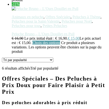
-11%
Animaux en peluche
,
Offres Spéciales
,
Peluches à Thème
,
Peluches pour la Saint-Valentin
,
Peluches pour Noël
,
Peluches pour tous
,
Petites Peluches
Peluche Bruno – L’Ours Douillet en Pull
€
16,90
Le prix initial était : € 16,90.
€
15,00
Le prix actuel
est : € 15,00.
Choix des options
Ce produit a plusieurs
variations. Les options peuvent être choisies sur la page du
produit
6 résultats affichés
Trié par popularité
Offres Spéciales – Des Peluches à
Prix Doux pour Faire Plaisir à Petit
Prix
Des peluches adorables à prix réduit