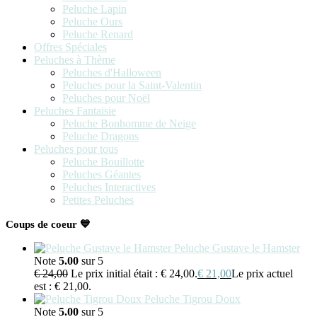
Peluche Lapin
Peluche Ours
Peluche Renard
Offres Spéciales
Peluches à Thème
Peluches d'Halloween
Peluches pour la Saint-Valentin
Peluches pour Noël
Peluches Fantaisie
Peluche Bonhomme de Neige
Peluche Dragons
Peluches pour tous
Peluche Bouillotte
Peluches Géantes
Peluches Interactives
Petites Peluches
Coups de coeur 💙
Peluche Gustave le Hamster
Note
5.00
sur 5
€
24,00
Le prix initial était : € 24,00.
€
21,00
Le prix actuel
est : € 21,00.
Peluche Tigrou Doux
Note
5.00
sur 5