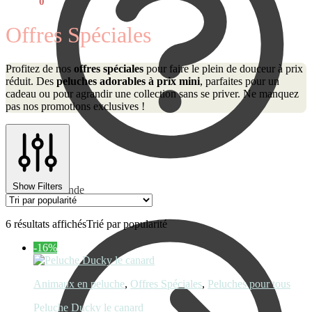
€
0,00
0
Offres Spéciales
Profitez de nos
offres spéciales
pour faire le plein de douceur à prix
réduit. Des
peluches adorables à prix mini
, parfaites pour un
cadeau ou pour agrandir une collection sans se priver. Ne manquez
pas nos promotions exclusives !
Show Filters
Commande
6 résultats affichés
Trié par popularité
-16%
Animaux en peluche
,
Offres Spéciales
,
Peluches pour tous
Peluche Ducky le canard