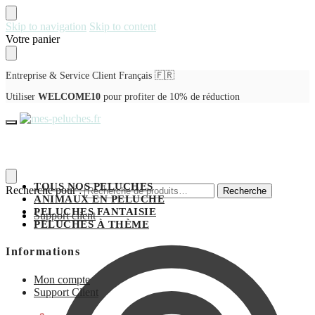
Skip to navigation
Skip to content
Votre panier
Entreprise & Service Client Français 🇫🇷
Utiliser
WELCOME10
pour profiter de 10% de réduction
TOUS NOS PELUCHES
Recherche pour :
Recherche
ANIMAUX EN PELUCHE
PELUCHES FANTAISIE
Support client
PELUCHES À THÈME
Informations
Mon compte
Support Client