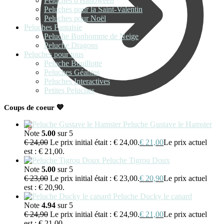
Peluches d'Halloween
Peluches pour la Saint-Valentin
Peluches pour Noël
Peluches Fantaisie
Peluche Bonhomme de Neige
Peluche Dragons
Peluches pour tous
Peluche Bouillotte
Peluches Géantes
Peluches Interactives
Petites Peluches
Coups de coeur 💙
Peluche Gustave le Hamster
€
0,00
0
Note
5.00
sur 5
€
24,00
Le prix initial était : € 24,00.
€
21,00
Le prix actuel
est : € 21,00.
Peluche Tigrou Doux
Note
5.00
sur 5
€
23,00
Le prix initial était : € 23,00.
€
20,90
Le prix actuel
est : € 20,90.
Peluche Ducky le canard
Note
4.94
sur 5
€
24,90
Le prix initial était : € 24,90.
€
21,00
Le prix actuel
est : € 21,00.