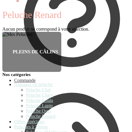
€
0,00
0
Peluche Renard
Aucun produit ne correspond à votre sélection.
PLEINS DE CÂLINS
Nos catégories
Commande
Animaux en peluche
Peluche Chat
Peluche Chien
Peluche Koala
Peluche Lapin
Peluche Ours
Peluche Renard
Offres Spéciales
Peluches à Thème